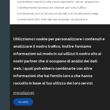
condividere risorse di rete come stampanti, server, programmi
o direttamente l’accesso ad internet per tutto l’ufficio,
aumentando così la sicurezza dei dati e lo sfruttamento degli
investimenti fatti. Reti dati per aziende, strutturate e,
soprattutto, progettate, in maniera ottimale aumentano di fatto
la produttività stessa dell’azienda.
Utilizziamo i cookie per personalizzare i contenuti e
Servizio di progettazione, realizzazione e configurazione di
analizzare il nostro traffico. Inoltre forniamo
reti locali aziendali per piccole e medie esigenze
eventualmente collaborando con personale tecnico qualificato
informazioni sul modo in cui utilizzi il nostro sito ai
del settore e provvedendo anche alla fornitura del materiale
nostri partner che si occupano di analisi dei dati
hardware, software e di consumo necessario allo sviluppo del
web, i quali potrebbero combinarle con altre
progetto.
informazioni che hai fornito loro o che hanno
Siamo in grado di creare una rete informatica efficiente ed
raccolto in base al tuo utilizzo dei loro servizi.
efficace nel medio-lungo termine, allungando il ciclo di vita e
impostazioni
.
aumentando il ritorno dell’investimento nell’infrastruttura di
rete. Configuriamo reti informatiche via cavo (LAN) capaci di
Accetta
espandersi nel tempo in modo efficiente grazie all’impiego di